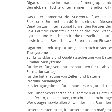
Digatron
ist eine internationale Firmengruppe mi
den globalen Tochterunternehmen in Shelton, CT (US
Das Unternehmen wurde 1968 von Rolf Beckers geg
Elektronik-Unternehmen dürfte es eins der ältes
Digatron zum international führenden Partner der
Fokus auf die Bleibatterie hat sich das Produktspe
Systeme und Maschinen für die Herstellung, Prüfun
sowie in allen Bereichen wo Batterien zum Einsat
Digatron‘s Produktspektrum gliedert sich in vier Be
Testsysteme
zur Entwicklung und Qualitätssicherung von Batteri
Simulationssysteme
für die Prüfung von Antriebsbatterien für E-Fahrz
Formationsanlagen
für die Initialladung von Zellen und Batterien,
Produktionsanlagen
Pilotfertigungslinien für Lithium-Pouch-, Rund- un
Der Kundenkreis setzt sich zusammen aus Batterie-
zulieferern, Universitäten, Forschungseinrichtung
Werkzeugen sowie allen Anwendern, die Batterien
Unsere Passion ist es, für unsere Kunden maßge