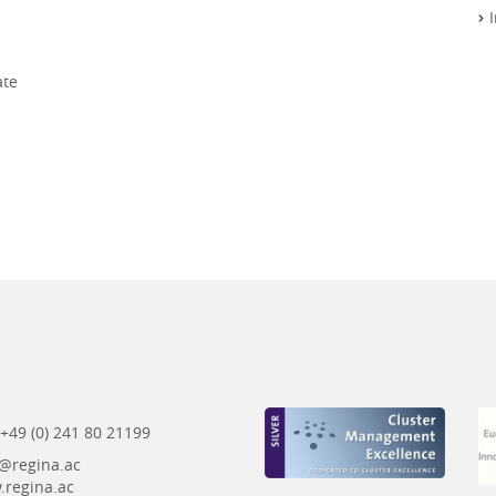
I
ate
: +49 (0) 241 80 21199
@regina.ac
regina.ac