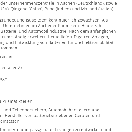
t der Unternehmenszentrale in Aachen (Deutschland), sowie
A), Qingdao (China), Pune (Indien) und Mailand (Italien).
ründet und ist seitdem kontinuierlich gewachsen. Als
ten Unternehmen im Aachener Raum sein. Heute zählt
 Batterie- und Automobilindustrie. Nach dem anfänglichen
ktrum ständig erweitert. Heute liefert Digatron Anlagen,
g und Entwicklung von Batterien für die Elektromobilität,
z kommen.
reiche:
en aller Art
euge
d Prismatikzellen
 und Zellenherstellern, Automobilherstellern und -
en, Hersteller von batteriebetriebenen Geräten und
 einsetzen
schneiderte und passgenaue Lösungen zu entwickeln und