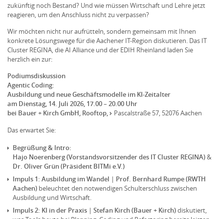
zukünftig noch Bestand? Und wie müssen Wirtschaft und Lehre jetzt
reagieren, um den Anschluss nicht zu verpassen?
Wir möchten nicht nur aufrütteln, sondern gemeinsam mit Ihnen
konkrete Lösungswege für die Aachener IT-Region diskutieren. Das IT
Cluster REGINA, die AI Alliance und der EDIH Rheinland laden Sie
herzlich ein zur:
Podiumsdiskussion
Agentic Coding:
Ausbildung und neue Geschäftsmodelle im KI-Zeitalter
am Dienstag, 14. Juli 2026, 17.00 – 20.00 Uhr
bei Bauer + Kirch GmbH, Rooftop,
Pascalstraße 57, 52076 Aachen
Das erwartet Sie:
Begrüßung & Intro:
Hajo Noerenberg (Vorstandsvorsitzender des IT Cluster REGINA)
&
Dr. Oliver Grün (Präsident BITMi e.V.)
Impuls 1: Ausbildung im Wandel
|
Prof. Bernhard Rumpe (RWTH
Aachen)
beleuchtet den notwendigen Schulterschluss zwischen
Ausbildung und Wirtschaft.
Impuls 2: KI in der Praxis
|
Stefan Kirch (Bauer + Kirch)
diskutiert,