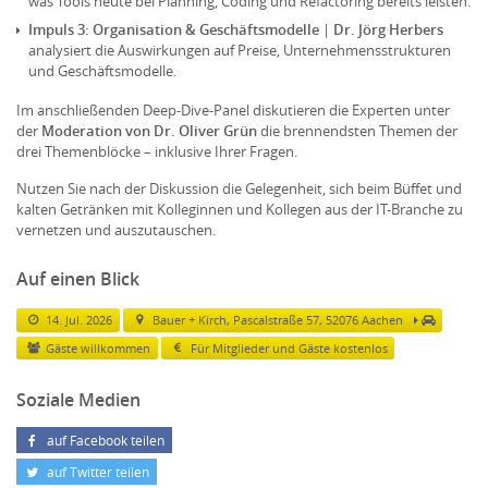
was Tools heute bei Planning, Coding und Refactoring bereits leisten.
Impuls 3: Organisation & Geschäftsmodelle
|
Dr. Jörg Herbers
analysiert die Auswirkungen auf Preise, Unternehmensstrukturen
und Geschäftsmodelle.
Im anschließenden Deep-Dive-Panel diskutieren die Experten unter
der
Moderation von Dr. Oliver Grün
die brennendsten Themen der
drei Themenblöcke – inklusive Ihrer Fragen.
Nutzen Sie nach der Diskussion die Gelegenheit, sich beim Büffet und
kalten Getränken mit Kolleginnen und Kollegen aus der IT-Branche zu
vernetzen und auszutauschen.
Auf einen Blick
14. Jul. 2026
Bauer + Kirch, Pascalstraße 57, 52076 Aachen
Gäste willkommen
Für Mitglieder und Gäste kostenlos
Soziale Medien
auf Facebook teilen
auf Twitter teilen