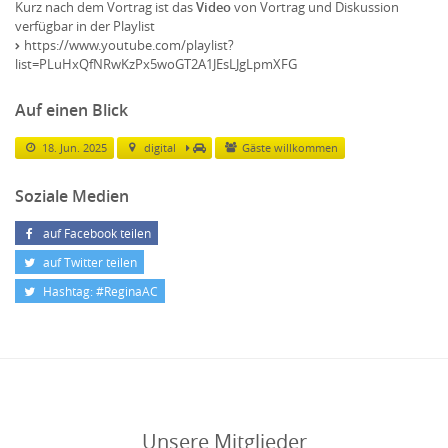
Kurz nach dem Vortrag ist das
Video
von Vortrag und Diskussion
verfügbar in der Playlist
https://www.youtube.com/playlist?
list=PLuHxQfNRwKzPx5woGT2A1JEsLJgLpmXFG
Auf einen Blick
18. Jun. 2025
digital
Gäste willkommen
Soziale Medien
auf Facebook teilen
auf Twitter teilen
Hashtag: #ReginaAC
Unsere Mitglieder