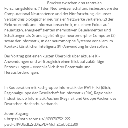
Brücken zwischen drei zentralen
Forschungsfeldern: (1) den Neurowissenschaften, insbesondere der
Computational Neuroscience und der Hirnforschung, die unser
Verständnis biologischer neuronaler Netzwerke vertiefen, (2) der
Elektrotechnik und Informationstechnik, mit einem Fokus auf
neuartigen, energieeffizienten memristiven Bauelementen und
Schaltungen als Grundlage künftiger neuromorpher Computer (3)
sowie der Informatik, in der neuromorphe Systeme vor allem im
Kontext künstlicher Intelligenz (KI) Anwendung finden sollen.
Der Vortrag gibt einen kurzen Überblick über aktuelle KI-
Anwendungen und wirft zugleich einen Blick auf zukünftige
Entwicklungen – einschließlich ihrer Potenziale und
Herausforderungen.
In Kooperation mit Fachgruppe Informatik der RWTH, FZ Jülich,
Regionalgruppe der Gesellschaft für Informatik (RIA), Regionaler
Industrieclub Informatik Aachen (Regina), und Gruppe Aachen des
Deutschen Hochschulverbands.
Zoom-Zugang
:
https://rwth.zoom.us/j/63370752122?
pwd=clllVUladEZrcDhzVDFMcHZCeUpDZz09